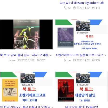
Gap & Eul Mission, By Robert Oh
joe
2020.11.02
383
북 토크: 갑과 을의 선교 - 저자: 오석환, 출판: 영국 레그눔 출판사
소렌키에르크고르: 실존적으로 그리스도인 답게 생각하기, 저자: Sylvia Walsh
joe
2020.11.02
357
joe
2020.11.02
379
북 토크: 갑과 을의 선교 - 저자: 오석환, 출판: 영국 레그눔 출판사
소렌키에르크고르: 실존적으로 그리스도인 답게 생각하기, 저자: Sylvia Walsh
joe
2020.11.02
357
joe
2020.11.02
379
왜 한국 기독교가 젊은 이들에게 '개독교'라는 소리를 듣고 있나요? 이 질문에 시원하게 대답해 드립니다.
대 성당의 살인, TS 엘리엇
joe
2020.11.02
364
joe
2020.11.02
397
왜 한국 기독교가 젊은 이들에게 '개독교'라는 소리를 듣고 있나요? 이 질문에 시원하게 대답해 드립니다.
대 성당의 살인, TS 엘리엇