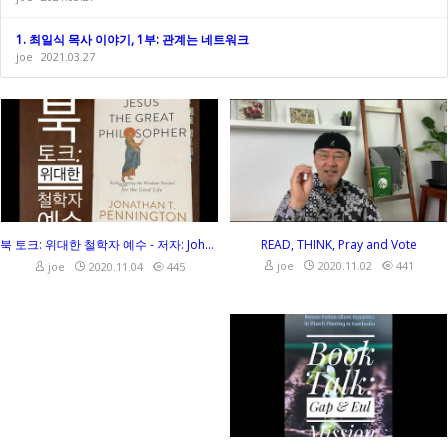
1. 최일식 목사 이야기, 1부: 관계는 네트워크
joe
2021.03.27
북 토크: 위대한 철학자 예수 - 저자: Johnathan Pennington
READ, THINK, Pray and Vote
joe
2020.11.02
441
joe
2020.11.04
445
북 토크: 위대한 철학자 예수 - 저자: Johnathan Pennington
READ, THINK, Pray and Vote
joe
2020.11.02
441
joe
2020.11.04
445
Gap & Eul Mission, By Robert Oh
joe
2020.11.02
383