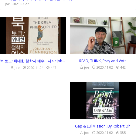
joe
2021.03.27
북 토크: 위대한 철학자 예수 - 저자: Johnathan Pennington
READ, THINK, Pray and Vote
joe
2020.11.02
442
joe
2020.11.04
447
북 토크: 위대한 철학자 예수 - 저자: Johnathan Pennington
READ, THINK, Pray and Vote
joe
2020.11.02
442
joe
2020.11.04
447
Gap & Eul Mission, By Robert Oh
joe
2020.11.02
385
Gap & Eul Mission, By Robert Oh
joe
2020.11.02
385